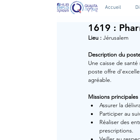
Accueil
D
1619 : Phar
Lieu :
 Jérusalem
Description du poste
Une caisse de santé 
poste offre d’excell
agréable.
Missions principales 
Assurer la déliv
Participer au su
Réaliser des ent
prescriptions.
Veiller au resp