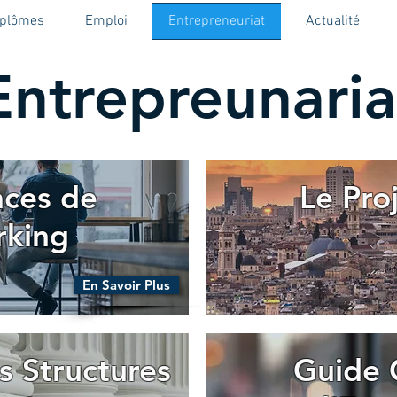
iplômes
Emploi
Entrepreneuriat
Actualité
Entrepreunaria
ces de
Le Pro
rking
En Savoir Plus
s Structures
Guide 