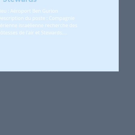
ieu : Aéroport Ben Gurion
escription du poste : Compagnie
érienne israélienne recherche des
ôtesses de l'air et Stewards.
Nombreux...