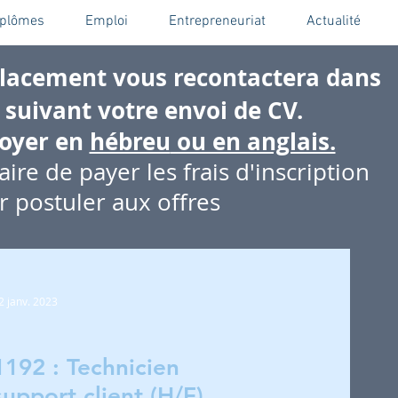
iplômes
Emploi
Entrepreneuriat
Actualité
placement vous recontactera dans
 suivant votre envoi de CV.
voyer en
hébreu
ou en anglais.
aire de payer les frais d'inscription
 postuler aux offres
2 janv. 2023
1192 : Technicien
support client (H/F)