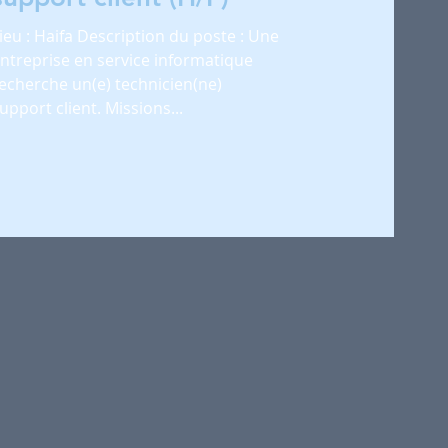
ieu : Haifa Description du poste : Une
ntreprise en service informatique
echerche un(e) technicien(ne)
upport client. Missions...