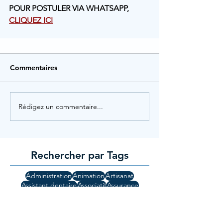
POUR POSTULER VIA WHATSAPP, 
CLIQUEZ ICI
Commentaires
Rédigez un commentaire...
Rechercher par Tags
Administration
Animation
Artisanat
Assistant dentaire
Associatif
Assurance
Audioprothésiste
Auxiliaire de vie
Avocat
Banque
Commerce
Commercial
Comptabilité
Cuisine
Droit
Education