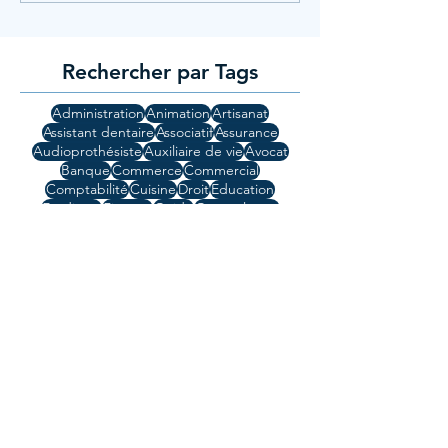
Rechercher par Tags
Administration
Animation
Artisanat
Assistant dentaire
Associatif
Assurance
Audioprothésiste
Auxiliaire de vie
Avocat
Banque
Commerce
Commercial
Comptabilité
Cuisine
Droit
Education
Etudiants
Finance
Guide
Gynécologue
High Tech
Hotellerie
Informatique
Ingénierie
Jeunesse
Lod
Manager
Mi-temps
Médecin
Métiers de bouche
Orthophonie
Patisserie
Pharmacie
Plein Temps
Recrutement
Rishon Lezion
Région Centre
Santé
Secrétariat
Support Technique
Technicien
Temps partiel
Télétravail
UI
UX
Vendeur
Vente
Ville : Ashdod
Ville : Hertzlyia
Ville : Jérusalem
Ville : Modiin
Ville : Netanya
Ville : Raanana
Ville : Tel Aviv
Ville: Ashdod
Ville: Ashkelon
Ville: Beth Shemesh
Ville: Césarée
Ville: Herzlya
Ville: Jérusalem