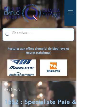
Postuler aux offres d'emploi de Mobileye et
Hevrat Hahshmal
il y a 3 jours
1652 : Spécialiste Paie &