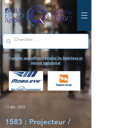
Postuler aux offres d'emploi de Mobileye et
Hevrat Hahshmal
11 déc. 2025
1583 : Projecteur /