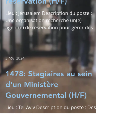
réservation (H/F)
Lieu : Jérusalem Description du poste :
Une organisation recherche un(e)
agent(e) de réservation pour gérer des
demandes de...
3 nov. 2024
1478: Stagiaires au sein
d'un Ministère
Gouvernemental (H/F)
Lieu : Tel-Aviv Description du poste : Des
postes variés sont proposés pour des
étudiants désireux d’acquérir une
expérience...