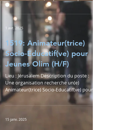
remplacement de...
1 avr. 2025
1519: Animateur(trice)
Socio-Educatif(ve) pour
Jeunes Olim (H/F)
Lieu : Jérusalem Description du poste :
Une organisation recherche un(e)
Animateur(trice) Socio-Educatif(ve) pour
initier et organiser...
15 janv. 2025