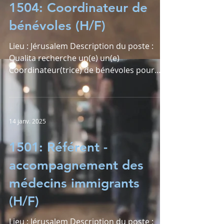
1504: Coordinateur de
bénévoles (H/F)
Lieu : Jérusalem Description du poste :
Qualita recherche un(e) un(e)
Coordinateur(trice) de bénévoles pour
une association engagée dans...
14 janv. 2025
1501: Référent -
accompagnement des
médecins immigrants
(H/F)
Lieu : Jérusalem Description du poste :