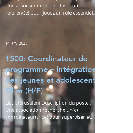
Une association recherche un(e)
référent(e) pour jouez un rôle essentiel
dans l’intégration des...
14 janv. 2025
1500: Coordinateur de
programme – Intégration
des jeunes et adolescents
Olim (H/F)
Lieu : Jérusalem Description du poste :
Une association recherche un(e)
coordinateur(trice) pour superviser et
mettre en œuvre le...