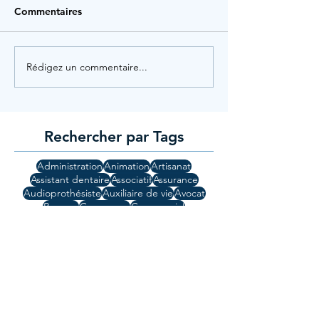
Commentaires
Rédigez un commentaire...
Rechercher par Tags
Administration
Animation
Artisanat
Assistant dentaire
Associatif
Assurance
Audioprothésiste
Auxiliaire de vie
Avocat
Banque
Commerce
Commercial
Comptabilité
Cuisine
Droit
Education
Etudiants
Finance
Guide
Gynécologue
High Tech
Hotellerie
Informatique
Ingénierie
Jeunesse
Lod
Manager
Mi-temps
Médecin
Métiers de bouche
Orthophonie
Patisserie
Pharmacie
Plein Temps
Recrutement
Rishon Lezion
Région Centre
Santé
Secrétariat
Support Technique
Technicien