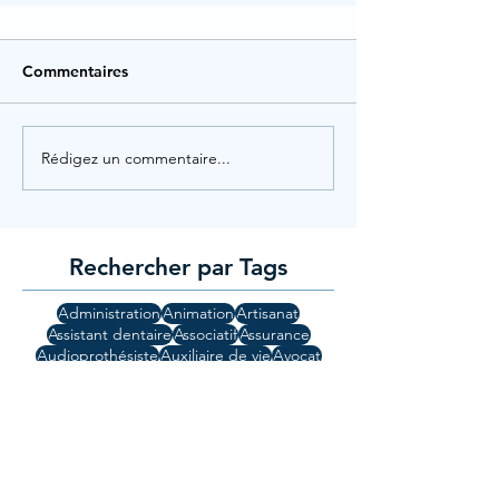
Commentaires
Rédigez un commentaire...
Rechercher par Tags
Administration
Animation
Artisanat
Assistant dentaire
Associatif
Assurance
Audioprothésiste
Auxiliaire de vie
Avocat
Banque
Commerce
Commercial
Comptabilité
Cuisine
Droit
Education
Etudiants
Finance
Guide
Gynécologue
High Tech
Hotellerie
Informatique
Ingénierie
Jeunesse
Lod
Manager
Mi-temps
Médecin
Métiers de bouche
Orthophonie
Patisserie