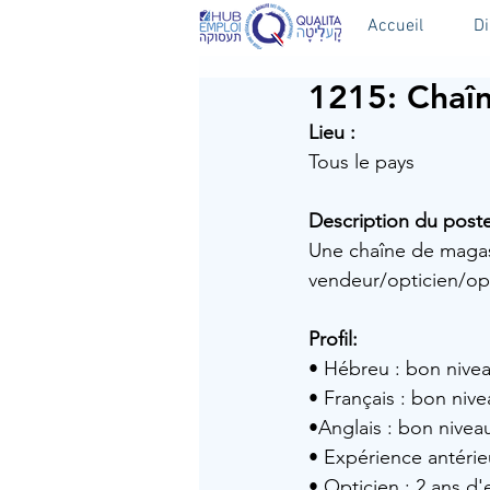
Accueil
D
1215: Chaî
Lieu :
Tous le pays
Description du poste
Une chaîne de magas
vendeur/opticien/op
Profil:
• Hébreu : bon niveau
• Français : bon nive
•Anglais : bon niveau
• Expérience antérie
• Opticien : 2 ans d'