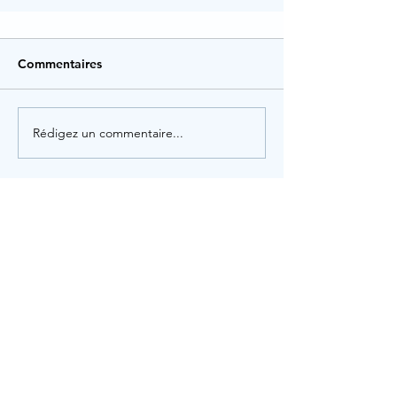
Commentaires
Rédigez un commentaire...
Rechercher par Tags
Administration
Animation
Artisanat
Assistant dentaire
Associatif
Assurance
Audioprothésiste
Auxiliaire de vie
Avocat
Banque
Commerce
Commercial
Comptabilité
Cuisine
Droit
Education
Etudiants
Finance
Guide
Gynécologue
High Tech
Hotellerie
Informatique
Ingénierie
Jeunesse
Lod
Manager
Mi-temps
Médecin
Métiers de bouche
Orthophonie
Patisserie