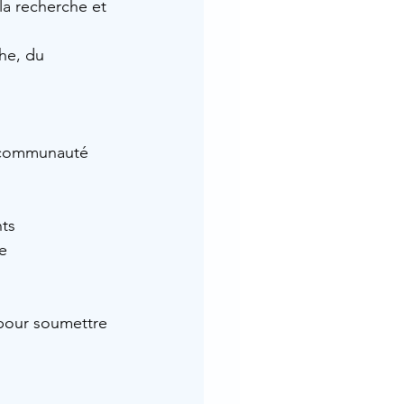
a recherche et 
he, du 
a communauté 
nts
e 
 pour soumettre 