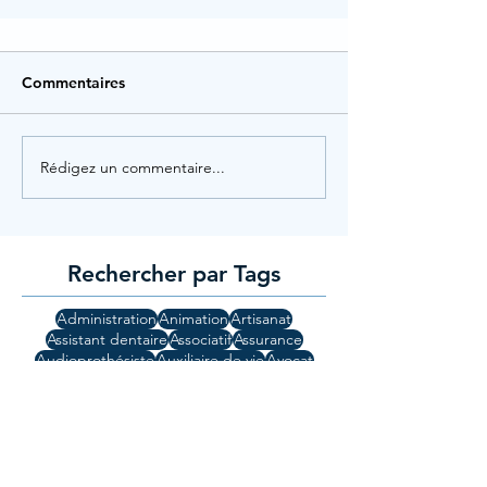
Commentaires
Rédigez un commentaire...
Rechercher par Tags
Administration
Animation
Artisanat
Assistant dentaire
Associatif
Assurance
Audioprothésiste
Auxiliaire de vie
Avocat
Banque
Commerce
Commercial
Comptabilité
Cuisine
Droit
Education
Etudiants
Finance
Guide
Gynécologue
High Tech
Hotellerie
Informatique
Ingénierie
Jeunesse
Lod
Manager
Mi-temps
Médecin
Métiers de bouche
Orthophonie
Patisserie