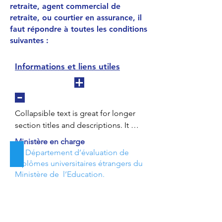
retraite, agent commercial de
retraite, ou courtier en assurance, il
faut répondre à toutes les conditions
suivantes :
Informations et liens utiles
Collapsible text is great for longer 
section titles and descriptions. It 
gives people access to all the info 
Ministère
en charge
they need, while keeping your 
Le Département d’évaluation de
Besoin d’aide ?
layout clean. Link your text to 
diplômes universitaires étrangers du
anything, or set your text box to 
Ministère de l’Education.
expand on click. Write your text 
here...