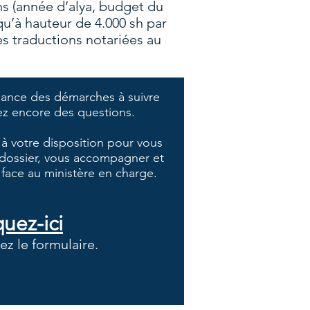
s (année d’alya, budget du
u’à hauteur de 4.000 sh par
des traductions notariées au
sance des démarches à suivre
ez encore des questions.
 à votre disposition pour vous
e dossier, vous accompagner et
r face au ministère en charge.
quez-ici
ez le formulaire.