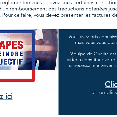
 réglementée vous pouvez sous certaines condition
d’un remboursement des traductions notariées jusq
n. Pour ce faire, vous devez présenter les factures 
Vous avez pris connais
mais vous vous pos
L'équipe de Qualita est
aider à constituer votr
si nécessaire interveni
Cli
et rempliss
 ici