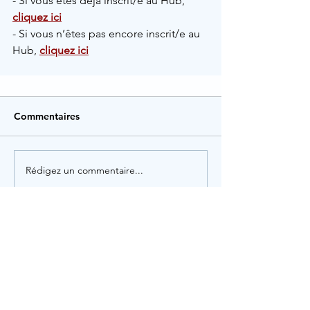
- Si vous êtes déjà inscrit/e au Hub,
cliquez ici
- Si vous n’êtes pas encore inscrit/e au 
Hub, 
cliquez ici
Commentaires
Rédigez un commentaire...
Rechercher par Tags
Administration
Animation
Artisanat
Assistant dentaire
Associatif
Assurance
Audioprothésiste
Auxiliaire de vie
Avocat
Banque
Commerce
Commercial