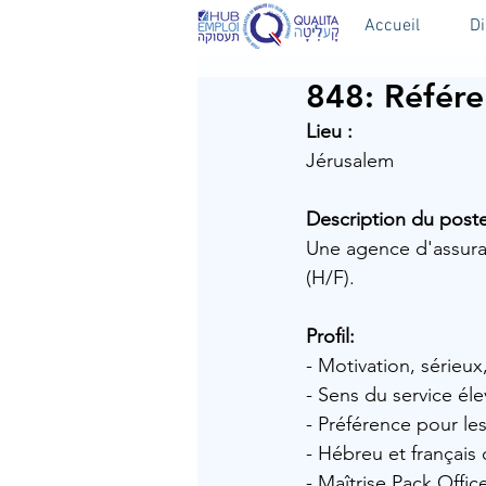
Accueil
D
848: Référe
Lieu :
Jérusalem
Description du poste
Une agence d'assura
(H/F).
Profil: 
- Motivation, sérieu
- Sens du service éle
- Préférence pour l
- Hébreu et français
- Maîtrise Pack Offic