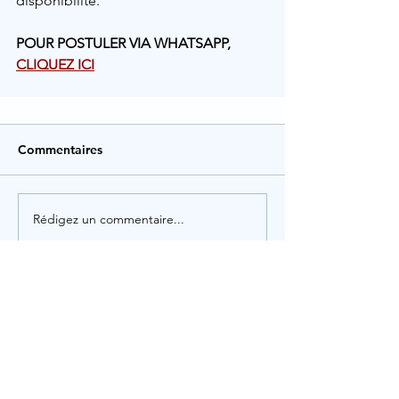
disponibilité.
POUR POSTULER VIA WHATSAPP, 
CLIQUEZ ICI
Commentaires
Rédigez un commentaire...
Rechercher par Tags
Administration
Animation
Artisanat
Assistant dentaire
Associatif
Assurance
Audioprothésiste
Auxiliaire de vie
Avocat
Banque
Commerce
Commercial