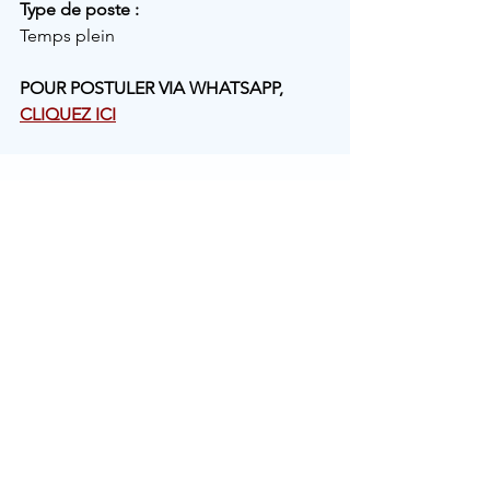
Type de poste :
Temps plein
POUR POSTULER VIA WHATSAPP, 
CLIQUEZ ICI
Commentaires
Rédigez un commentaire...
Rechercher par Tags
Administration
Animation
Artisanat
Assistant dentaire
Associatif
Assurance