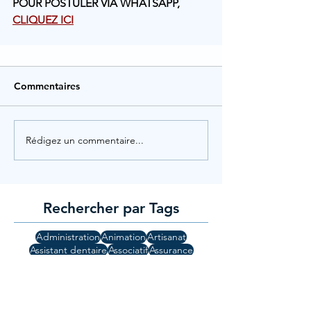
POUR POSTULER VIA WHATSAPP, 
CLIQUEZ ICI
Commentaires
Rédigez un commentaire...
Rechercher par Tags
Administration
Animation
Artisanat
Assistant dentaire
Associatif
Assurance
Audioprothésiste
Auxiliaire de vie
Avocat
Banque
Commerce
Commercial
Comptabilité
Cuisine
Droit
Education
Etudiants
Finance
Guide
Gynécologue