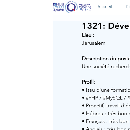
Accueil
D
1321: Dével
Lieu :
Jérusalem
Description du poste
Une société recherch
Profil: 
• Issu d'une formati
• 
#PHP
 / 
#MySQL
 / 
#
• 
Proactif, travail d
• Hébreu : très bon n
• Français : très bon 
• Anglais : très bon 