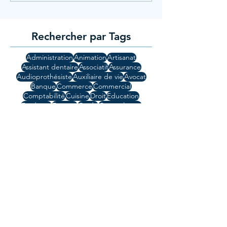
Rechercher par Tags
Administration
Animation
Artisanat
Assistant dentaire
Associatif
Assurance
Audioprothésiste
Auxiliaire de vie
Avocat
Banque
Commerce
Commercial
Comptabilité
Cuisine
Droit
Education
Etudiants
Finance
Guide
Gynécologue
High Tech
Hotellerie
Informatique
Ingénierie
Jeunesse
Lod
Manager
Mi-temps
Médecin
Métiers de bouche
Orthophonie
Patisserie
Pharmacie
Plein Temps
Recrutement
Rishon Lezion
Région Centre
Santé
Secrétariat
Support Technique
Technicien
Temps partiel
Télétravail
UI
UX
Vendeur
Vente
Ville : Ashdod
Ville : Hertzlyia
Ville : Jérusalem
Ville : Modiin
Ville : Netanya
Ville : Raanana
Ville : Tel Aviv
Ville: Ashdod
Ville: Ashkelon
Ville: Beth Shemesh
Ville: Césarée
Ville: Herzlya
Ville: Jérusalem