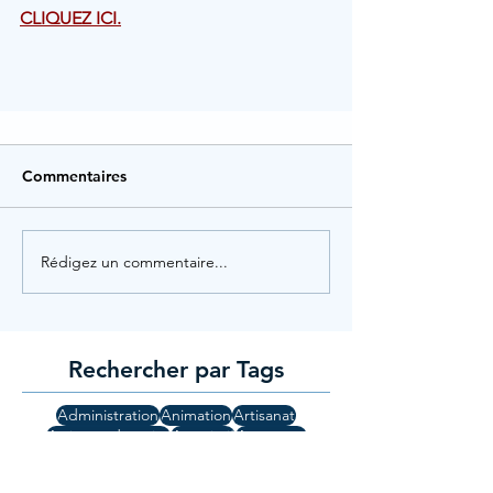
CLIQUEZ ICI.
Commentaires
Rédigez un commentaire...
Rechercher par Tags
Administration
Animation
Artisanat
Assistant dentaire
Associatif
Assurance
Audioprothésiste
Auxiliaire de vie
Avocat
Banque
Commerce
Commercial